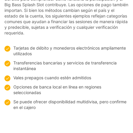
Big Bass Splash Slot contribuye. Las opciones de pago también
importan. Si bien los métodos cambian según el país y el
estado de la cuenta, los siguientes ejemplos reflejan categorías
comunes que ayudan a financiar las sesiones de manera rápida
y predecible, sujetas a verificación y cualquier verificación
requerida.
Tarjetas de débito y monederos electrónicos ampliamente
utilizados
Transferencias bancarias y servicios de transferencia
instantánea
Vales prepagos cuando estén admitidos
Opciones de banca local en línea en regiones
seleccionadas
Se puede ofrecer disponibilidad multidivisa, pero confirme
en el cajero