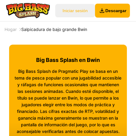
Iniciar sesión
Descargar
Hogar
Salpicadura de bajo grande Bwin
Big Bass Splash en Bwin
Big Bass Splash de Pragmatic Play se basa en un
tema de pesca popular con una jugabilidad accesible
y ráfagas de funciones ocasionales que mantienen
las sesiones animadas. Cuando esté disponible, el
título se puede lanzar en Bwin, lo que permite a los
jugadores elegir entre los modos de práctica y
financiado. Las cifras exactas de RTP, volatilidad y
ganancia máxima generalmente se muestran en la
pantalla de información del juego, por lo que es
aconsejable verificarlas antes de colocar apuestas.