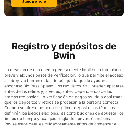
Juega ahora
Registro y depósitos de
Bwin
La creación de una cuenta generalmente implica un formulario
breve y algunos pasos de verificación, lo que permite el acceso
al lobby y a herramientas de búsqueda que lo ayudan a
encontrar Big Bass Splash. Los requisitos KYC pueden aplicarse
antes de los retiros y, a veces, antes, dependiendo de las
normas regionales. La verificación de pagos ayuda a confirmar
que los depósitos y retiros se procesan a la persona correcta.
Cuando se ofrece un bono de primer depósito, los términos
definirán los juegos elegibles, las contribuciones de apuesta, los
límites de tiempo y cualquier regla de conversión máxima.
Revise estos detalles cuidadosamente antes de comenzar el