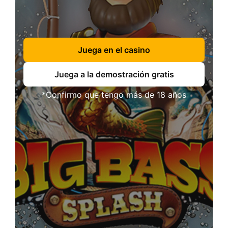
Juega en el casino
Juega a la demostración gratis
*Confirmo que tengo más de 18 años