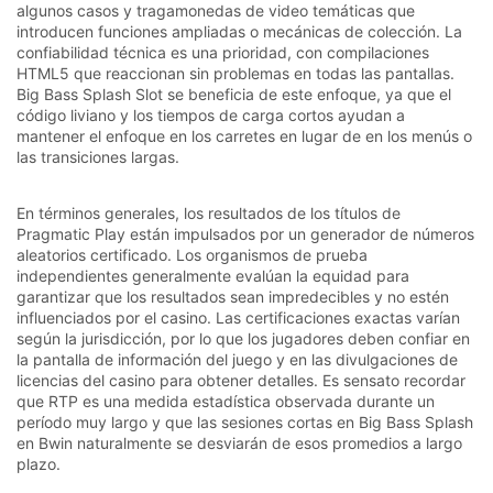
algunos casos y tragamonedas de video temáticas que
introducen funciones ampliadas o mecánicas de colección. La
confiabilidad técnica es una prioridad, con compilaciones
HTML5 que reaccionan sin problemas en todas las pantallas.
Big Bass Splash Slot se beneficia de este enfoque, ya que el
código liviano y los tiempos de carga cortos ayudan a
mantener el enfoque en los carretes en lugar de en los menús o
las transiciones largas.
En términos generales, los resultados de los títulos de
Pragmatic Play están impulsados por un generador de números
aleatorios certificado. Los organismos de prueba
independientes generalmente evalúan la equidad para
garantizar que los resultados sean impredecibles y no estén
influenciados por el casino. Las certificaciones exactas varían
según la jurisdicción, por lo que los jugadores deben confiar en
la pantalla de información del juego y en las divulgaciones de
licencias del casino para obtener detalles. Es sensato recordar
que RTP es una medida estadística observada durante un
período muy largo y que las sesiones cortas en Big Bass Splash
en Bwin naturalmente se desviarán de esos promedios a largo
plazo.