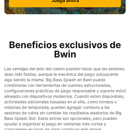
Juega ahora
Beneficios exclusivos de
Bwin
Las ventajas del lado del casino pueden hacer que las sesiones
sean más fluidas, aunque la mecánica del juego subyacente
siga siendo la misma. Big Bass Splash en Bwin puede
combinarse con herramientas de cuentas estructuradas,
configuraciones prácticas de juego responsable y soporte móvil
alineado con dispositivos modernos. Cuando estén disponibles,
actividades adicionales basadas en el sitio, como torneos o
misiones de temporada, pueden agregar contexto a las
sesiones de rutina sin cambiar los resultados aleatorios de Big
Bass Splash Slot. Estos extras son opcionales, pero pueden
ayudar a organizar el juego en ventanas más cortas y
conscientes en lugar de giros continuos más largos.