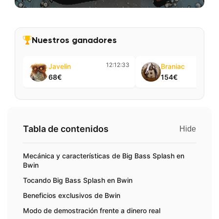
Nuestros ganadores
12:12:33
Javelin
Braniac
68€
154€
Tabla de contenidos
Hide
Mecánica y características de Big Bass Splash en
Bwin
Tocando Big Bass Splash en Bwin
Beneficios exclusivos de Bwin
Modo de demostración frente a dinero real